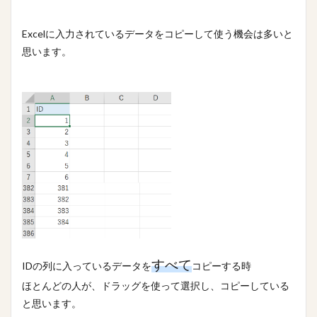
櫻坂46
条件
映画
文字数
携帯
握手券
握手会
ポスター
フォーム
Excelに入力されているデータをコピーして使う機会は多いと
#人狼
LINE
あいまい
VBA
Tips
思います。
Stay Home
PowerPoint
OS
Mac
Ifステートメント
ちょっと便利なショートカットキー
Google
Excel
DCount関数
DAO
bootcamp
amazon
Access
#入力支援
ささいな悩み解決
アクションクエリ
フィルタ
ステートメント
ファイル
パワークエリ
パスワード
データ加工
テーブル
テキストボックス
タブ
ソーシャルデザイン
サイト
アプリ
コミュニティ
クエリ
オンライン
オプション
エラー解決
すべて
IDの列に入っているデータを
コピーする時
エラー対応
インポート定義
インポート
ほとんどの人が、ドラッグを使って選択し、コピーしている
と思います。
食べ物