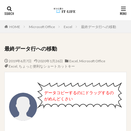
カテゴリー
HOME
Microsoft Office
Excel
最終データ行への移動
最終データ行への移動
タグ
2019年6月7日
2020年1月26日
Excel
,
Microsoft Office
#アイドル
入力漏れ
学びの歴史
変換
Excel
,
ちょっと便利なショートカットキー
坂道グループ
国境越え
効率化
初心者向け
初心者
入力支援
循環参照
入力制御
使用例
件数取得
ユーザビリティ
データコピーするのにドラッグするの
モチベーションUP
メール
メソッド
マカオ
がめんどくさい
家遊び
心理戦
プレゼン
空白
頭の体操
関数
資料作成
詐欺サイト
詐欺
記録
複数
移動順
悩んだ理由が分からない
画像