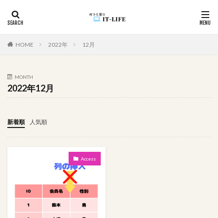
カテゴリー
HOME
2022年
12月
MONTH
タグ
2022年12月
#アイドル
入力漏れ
学びの歴史
変換
坂道グループ
国境越え
効率化
初心者向け
新着順
人気順
初心者
入力支援
循環参照
入力制御
使用例
件数取得
ユーザビリティ
Access
モチベーションUP
メール
メソッド
マカオ
家遊び
心理戦
プレゼン
空白
頭の体操
関数
資料作成
詐欺サイト
詐欺
記録
複数
移動順
悩んだ理由が分からない
画像