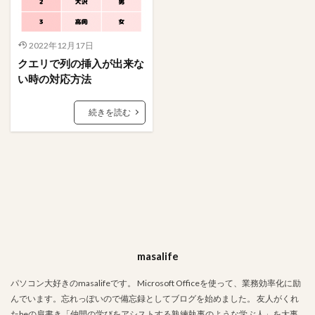
櫻坂46
条件
映画
文字数
携帯
握手券
握手会
ポスター
フォーム
2022年12月17日
#人狼
LINE
あいまい
VBA
Tips
クエリで列の挿入が出来な
Stay Home
PowerPoint
OS
Mac
い時の対応方法
Ifステートメント
ちょっと便利なショートカットキー
Google
Excel
DCount関数
DAO
続きを読む
bootcamp
amazon
Access
#入力支援
ささいな悩み解決
アクションクエリ
フィルタ
ステートメント
ファイル
パワークエリ
パスワード
データ加工
テーブル
テキストボックス
タブ
ソーシャルデザイン
サイト
アプリ
コミュニティ
クエリ
masalife
オンライン
オプション
エラー解決
エラー対応
インポート定義
インポート
パソコン大好きのmasalifeです。 Microsoft Officeを使って、業務効率化に励
んでいます。忘れっぽいので備忘録としてブログを始めました。 友人がくれ
食べ物
たbeの肩書き「仲間の学びをアシストする熟練執事のような学ぶ人」を大事