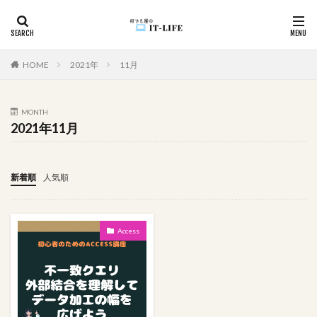
カテゴリー
HOME
2021年
11月
MONTH
タグ
2021年11月
#アイドル
入力漏れ
学びの歴史
変換
坂道グループ
国境越え
効率化
初心者向け
新着順
人気順
初心者
入力支援
循環参照
入力制御
使用例
件数取得
ユーザビリティ
Access
モチベーションUP
メール
メソッド
マカオ
家遊び
心理戦
プレゼン
空白
頭の体操
関数
資料作成
詐欺サイト
詐欺
記録
複数
移動順
悩んだ理由が分からない
画像