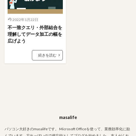
櫻坂46
条件
映画
文字数
携帯
握手券
握手会
ポスター
フォーム
2022年1月22日
#人狼
LINE
あいまい
VBA
Tips
不一致クエリ・外部結合を
Stay Home
PowerPoint
OS
Mac
理解してデータ加工の幅を
Ifステートメント
ちょっと便利なショートカットキー
広げよう
Google
Excel
DCount関数
DAO
続きを読む
bootcamp
amazon
Access
#入力支援
ささいな悩み解決
アクションクエリ
フィルタ
ステートメント
ファイル
パワークエリ
パスワード
データ加工
テーブル
テキストボックス
タブ
ソーシャルデザイン
サイト
アプリ
コミュニティ
クエリ
オンライン
オプション
エラー解決
masalife
エラー対応
インポート定義
インポート
パソコン大好きのmasalifeです。 Microsoft Officeを使って、業務効率化に励
食べ物
んでいます。忘れっぽいので備忘録としてブログを始めました。 友人がくれ