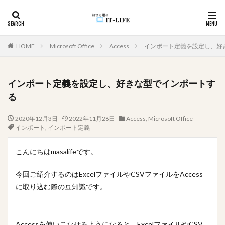
カテゴリー
HOME
Microsoft Office
Access
インポート定義を設定し、好
インポート定義を設定し、好きな型でインポートす
タグ
る
#アイドル
入力漏れ
学びの歴史
変換
2020年12月3日
2022年11月28日
Access
,
Microsoft Office
坂道グループ
国境越え
効率化
初心者向け
インポート
,
インポート定義
初心者
入力支援
循環参照
入力制御
こんにちはmasalifeです。
使用例
件数取得
ユーザビリティ
モチベーションUP
メール
メソッド
マカオ
今回ご紹介するのはExcelファイルやCSVファイルをAccess
家遊び
心理戦
プレゼン
空白
頭の体操
に取り込む際の豆知識です。
関数
資料作成
詐欺サイト
詐欺
記録
複数
移動順
悩んだ理由が分からない
画像
Accessを使いこなせるようになると、ExcelファイルやCSV