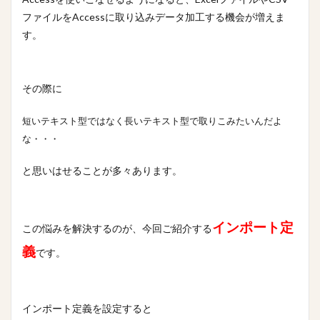
櫻坂46
条件
映画
文字数
携帯
ファイルをAccessに取り込みデータ加工する機会が増えま
握手券
握手会
ポスター
フォーム
す。
#人狼
LINE
あいまい
VBA
Tips
Stay Home
PowerPoint
OS
Mac
その際に
Ifステートメント
ちょっと便利なショートカットキー
Google
Excel
DCount関数
DAO
短いテキスト型ではなく長いテキスト型で取りこみたいんだよ
bootcamp
amazon
Access
#入力支援
な・・・
ささいな悩み解決
アクションクエリ
フィルタ
と思いはせることが多々あります。
ステートメント
ファイル
パワークエリ
パスワード
データ加工
テーブル
テキストボックス
タブ
ソーシャルデザイン
インポート定
この悩みを解決するのが、今回ご紹介する
サイト
アプリ
コミュニティ
クエリ
義
です。
オンライン
オプション
エラー解決
エラー対応
インポート定義
インポート
食べ物
インポート定義を設定すると