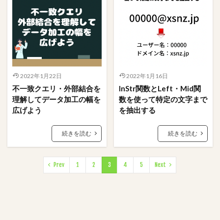
2022年1月22日
2022年1月16日
不一致クエリ・外部結合を
InStr関数とLeft・Mid関
理解してデータ加工の幅を
数を使って特定の文字まで
広げよう
を抽出する
続きを読む
続きを読む
Prev
1
2
3
4
5
Next