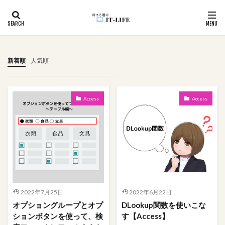
カテゴリー
新着順
人気順
タグ
Access
Access
#アイドル
入力漏れ
学びの歴史
変換
坂道グループ
国境越え
効率化
初心者向け
初心者
入力支援
循環参照
入力制御
使用例
件数取得
ユーザビリティ
モチベーションUP
メール
メソッド
マカオ
家遊び
心理戦
プレゼン
空白
頭の体操
2022年7月25日
2022年6月22日
関数
資料作成
詐欺サイト
詐欺
記録
オプショングループとオプ
DLookup関数を使いこな
複数
移動順
悩んだ理由が分からない
画像
ションボタンを使って、検
す【Access】