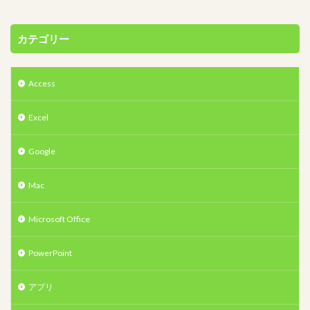
カテゴリー
Access
Excel
Google
Mac
Microsoft Office
PowerPoint
アプリ