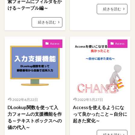
索フォームにフィルタをか
櫻坂46
条件
映画
文字数
携帯
ける～テーブル編～
続きを読む
握手券
握手会
ポスター
フォーム
#人狼
LINE
あいまい
VBA
Tips
続きを読む
Stay Home
PowerPoint
OS
Mac
Ifステートメント
ちょっと便利なショートカットキー
Access
Access
Google
Excel
DCount関数
DAO
bootcamp
amazon
Access
#入力支援
ささいな悩み解決
アクションクエリ
フィルタ
ステートメント
ファイル
パワークエリ
パスワード
データ加工
テーブル
テキストボックス
タブ
ソーシャルデザイン
2022年6月22日
2022年5月27日
サイト
アプリ
コミュニティ
クエリ
DLookup関数を使って入
Accessを使えるようにな
オンライン
オプション
エラー解決
力フォームの支援機能を作
って良かったこと～自分に
エラー対応
インポート定義
インポート
る～テキストボックスへの
起きた変化～
値の代入～
食べ物
続きを読む