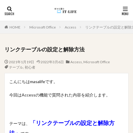
カテゴリー
HOME
Microsoft Office
Access
リンクテーブルの設定と解除
リンクテーブルの設定と解除方法
タグ
2021年1月19日
2022年3月6日
Access
,
Microsoft Office
#アイドル
入力漏れ
学びの歴史
変換
テーブル
,
初心者
坂道グループ
国境越え
効率化
初心者向け
こんにちはmasalifeです。
初心者
入力支援
循環参照
入力制御
使用例
件数取得
ユーザビリティ
今回はAccessの機能で質問された内容を紹介します。
モチベーションUP
メール
メソッド
マカオ
家遊び
心理戦
プレゼン
空白
頭の体操
関数
資料作成
詐欺サイト
詐欺
記録
「リンクテーブルの設定と解除方
テーマは、
複数
移動順
悩んだ理由が分からない
画像