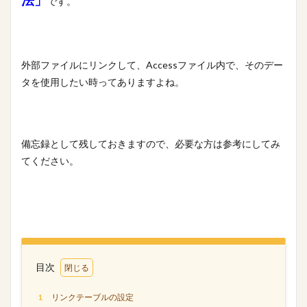
法」
です。
櫻坂46
条件
映画
文字数
携帯
握手券
握手会
ポスター
フォーム
#人狼
LINE
あいまい
VBA
Tips
外部ファイルにリンクして、Accessファイル内で、そのデー
Stay Home
PowerPoint
OS
Mac
タを使用したい時ってありますよね。
Ifステートメント
ちょっと便利なショートカットキー
Google
Excel
DCount関数
DAO
bootcamp
amazon
Access
#入力支援
備忘録として残しておきますので、必要な方は参考にしてみ
ささいな悩み解決
アクションクエリ
フィルタ
てください。
ステートメント
ファイル
パワークエリ
パスワード
データ加工
テーブル
テキストボックス
タブ
ソーシャルデザイン
サイト
アプリ
コミュニティ
クエリ
オンライン
オプション
エラー解決
目次
エラー対応
インポート定義
インポート
食べ物
1
リンクテーブルの設定