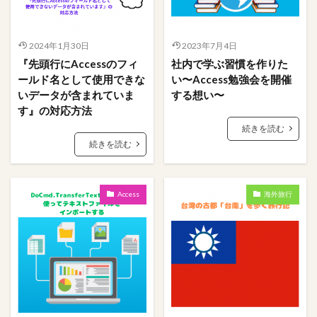
櫻坂46
条件
映画
文字数
携帯
握手券
握手会
ポスター
フォーム
2024年1月30日
2023年7月4日
#人狼
LINE
あいまい
VBA
Tips
『先頭行にAccessのフィ
社内で学ぶ習慣を作りた
Stay Home
PowerPoint
OS
Mac
ールド名として使用できな
い〜Access勉強会を開催
Ifステートメント
ちょっと便利なショートカットキー
いデータが含まれていま
する想い〜
す』の対応方法
Google
Excel
DCount関数
DAO
続きを読む
bootcamp
amazon
Access
#入力支援
続きを読む
ささいな悩み解決
アクションクエリ
フィルタ
ステートメント
ファイル
パワークエリ
Access
海外旅行
パスワード
データ加工
テーブル
テキストボックス
タブ
ソーシャルデザイン
サイト
アプリ
コミュニティ
クエリ
オンライン
オプション
エラー解決
エラー対応
インポート定義
インポート
食べ物