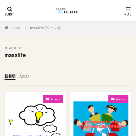
カテゴリー
HOME
masalife (ページ2)
AUTHOR
タグ
masalife
#アイドル
入力漏れ
学びの歴史
変換
坂道グループ
国境越え
効率化
初心者向け
新着順
人気順
初心者
入力支援
循環参照
入力制御
使用例
件数取得
ユーザビリティ
Access
Access
モチベーションUP
メール
メソッド
マカオ
家遊び
心理戦
プレゼン
空白
頭の体操
関数
資料作成
詐欺サイト
詐欺
記録
複数
移動順
悩んだ理由が分からない
画像