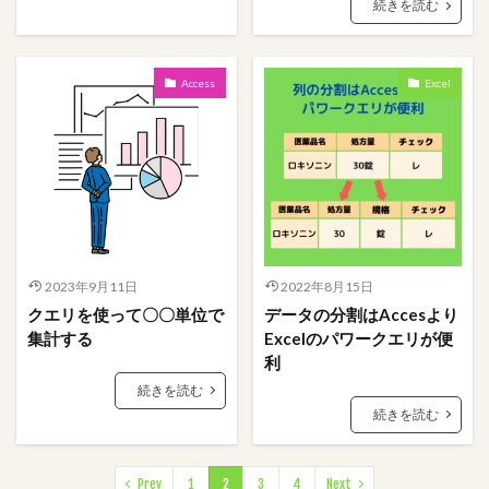
続きを読む
Access
Excel
2023年9月11日
2022年8月15日
クエリを使って〇〇単位で
データの分割はAccesより
集計する
Excelのパワークエリが便
利
続きを読む
続きを読む
Prev
1
2
3
4
Next