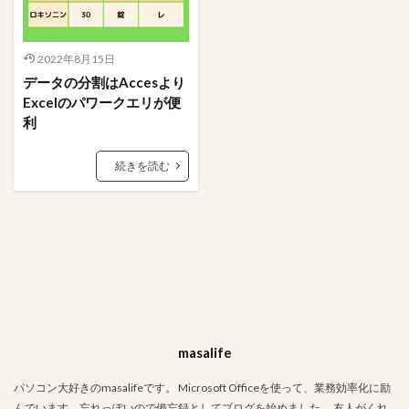
櫻坂46
条件
映画
文字数
携帯
握手券
握手会
ポスター
フォーム
2022年8月15日
#人狼
LINE
あいまい
VBA
Tips
データの分割はAccesより
Stay Home
PowerPoint
OS
Mac
Excelのパワークエリが便
Ifステートメント
ちょっと便利なショートカットキー
利
Google
Excel
DCount関数
DAO
続きを読む
bootcamp
amazon
Access
#入力支援
ささいな悩み解決
アクションクエリ
フィルタ
ステートメント
ファイル
パワークエリ
パスワード
データ加工
テーブル
テキストボックス
タブ
ソーシャルデザイン
サイト
アプリ
コミュニティ
クエリ
オンライン
オプション
エラー解決
masalife
エラー対応
インポート定義
インポート
パソコン大好きのmasalifeです。 Microsoft Officeを使って、業務効率化に励
食べ物
んでいます。忘れっぽいので備忘録としてブログを始めました。 友人がくれ