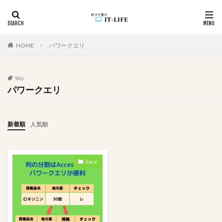
カテゴリー
HOME
パワークエリ
TAG
タグ
パワークエリ
#アイドル
入力漏れ
学びの歴史
変換
坂道グループ
国境越え
効率化
初心者向け
新着順
人気順
初心者
入力支援
循環参照
入力制御
使用例
件数取得
ユーザビリティ
Excel
モチベーションUP
メール
メソッド
マカオ
家遊び
心理戦
プレゼン
空白
頭の体操
関数
資料作成
詐欺サイト
詐欺
記録
複数
移動順
悩んだ理由が分からない
画像