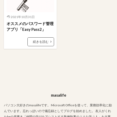
櫻坂46
条件
映画
文字数
携帯
握手券
握手会
ポスター
フォーム
2021年10月31日
#人狼
LINE
あいまい
VBA
Tips
オススメのパスワード管理
Stay Home
PowerPoint
OS
Mac
アプリ「Easy Pass2」
Ifステートメント
ちょっと便利なショートカットキー
Google
Excel
DCount関数
DAO
続きを読む
bootcamp
amazon
Access
#入力支援
ささいな悩み解決
アクションクエリ
フィルタ
ステートメント
ファイル
パワークエリ
パスワード
データ加工
テーブル
テキストボックス
タブ
ソーシャルデザイン
サイト
アプリ
コミュニティ
クエリ
masalife
オンライン
オプション
エラー解決
エラー対応
インポート定義
インポート
パソコン大好きのmasalifeです。 Microsoft Officeを使って、業務効率化に励
んでいます。忘れっぽいので備忘録としてブログを始めました。 友人がくれ
食べ物
たbeの肩書き「仲間の学びをアシストする熟練執事のような学ぶ人」を大事