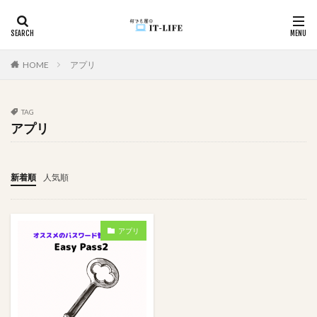
カテゴリー
HOME
アプリ
TAG
タグ
アプリ
#アイドル
入力漏れ
学びの歴史
変換
坂道グループ
国境越え
効率化
初心者向け
新着順
人気順
初心者
入力支援
循環参照
入力制御
使用例
件数取得
ユーザビリティ
アプリ
モチベーションUP
メール
メソッド
マカオ
家遊び
心理戦
プレゼン
空白
頭の体操
関数
資料作成
詐欺サイト
詐欺
記録
複数
移動順
悩んだ理由が分からない
画像